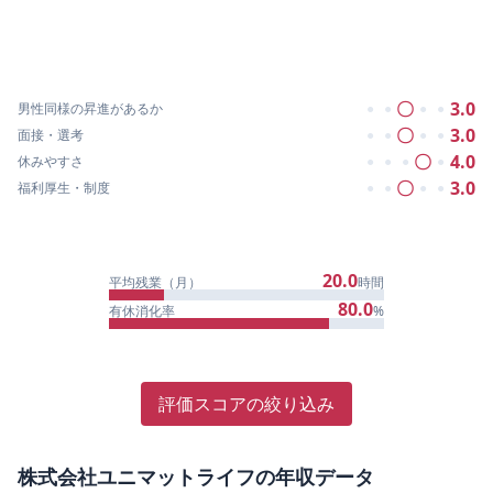
〇
3.0
男性同様の昇進があるか
●
●
●
●
〇
3.0
面接・選考
●
●
●
●
〇
4.0
休みやすさ
●
●
●
●
〇
3.0
福利厚生・制度
●
●
●
●
20.0
平均残業（月）
時間
80.0
有休消化率
%
評価スコアの絞り込み
株式会社ユニマットライフ
の年収データ