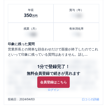
年収
賞与（年）
350
40
万円
万円
残業（月）
有休消化率
20
80
時間
%
印象に残った質問
営業所長との簡単な顔合わせだけで面接が終了したのでこれ
といって印象に残っている質問はありません。話し...
口コミを1投稿するごとに、30日間口コミの閲覧ができるよ
1分で登録完了！
うになります。SHEHUB(シーハブ)は、女性限定の企業口コ
ミの投稿サイトです。給与面・女性の働きやすさ・会社の評
無料会員登録で続きが見れます
判など、女性の転職は気にすべき点がたくさんあります。先
会員登録はこちら
輩社員（元社員）の口コミを通して、本当の会社の姿を知
り、将来の不安や現在の悩みを解消するために、ぜひサイト
ログイン
をご活用ください。
投稿日：
2024/04/03
口コミの詳細