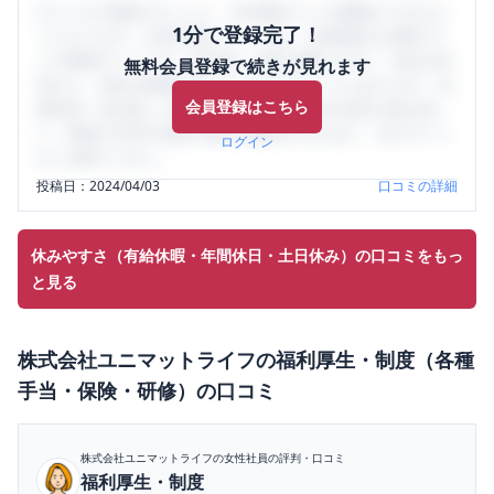
口コミを1投稿するごとに、30日間口コミの閲覧ができるよ
1分で登録完了！
うになります。SHEHUB(シーハブ)は、女性限定の企業口コ
ミの投稿サイトです。給与面・女性の働きやすさ・会社の評
無料会員登録で続きが見れます
判など、女性の転職は気にすべき点がたくさんあります。先
会員登録はこちら
輩社員（元社員）の口コミを通して、本当の会社の姿を知
り、将来の不安や現在の悩みを解消するために、ぜひサイト
ログイン
をご活用ください。
投稿日：
2024/04/03
口コミの詳細
休みやすさ（有給休暇・年間休日・土日休み）の口コミをもっ
と見る
株式会社ユニマットライフ
の
福利厚生・制度（各種
手当・保険・研修）
の口コミ
株式会社ユニマットライフ
の女性社員の評判・口コミ
福利厚生・制度