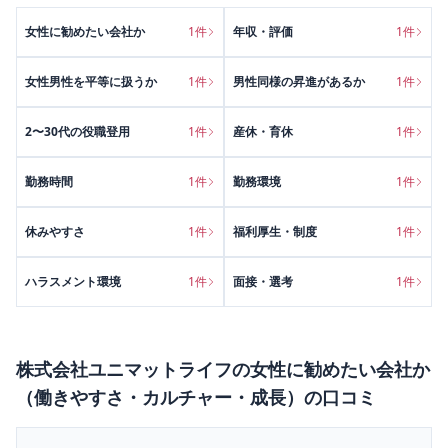
女性に勧めたい会社か
1
件
年収・評価
1
件
女性男性を平等に扱うか
1
件
男性同様の昇進があるか
1
件
2〜30代の役職登用
1
件
産休・育休
1
件
勤務時間
1
件
勤務環境
1
件
休みやすさ
1
件
福利厚生・制度
1
件
ハラスメント環境
1
件
面接・選考
1
件
株式会社ユニマットライフ
の
女性に勧めたい会社か
（働きやすさ・カルチャー・成長）
の口コミ