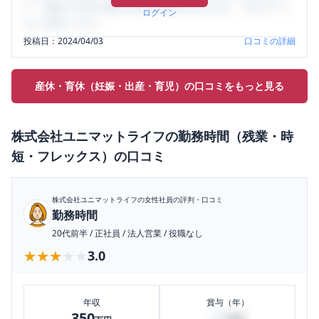
り、将来の不安や現在の悩みを解消するために、ぜひサイト
ログイン
をご活用ください。
投稿日：
2024/04/03
口コミの詳細
産休・育休（妊娠・出産・育児）の口コミをもっと見る
株式会社ユニマットライフ
の
勤務時間（残業・時
短・フレックス）
の口コミ
株式会社ユニマットライフ
の女性社員の評判・口コミ
勤務時間
20代前半
/
正社員
/
法人営業
/
役職なし
★★★★★
★★★★★
3.0
年収
賞与（年）
350
40