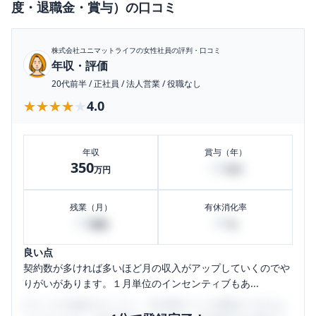
度・退職金・賞与）
の口コミ
株式会社ユニマットライフ
の女性社員の評判・口コミ
年収・評価
20代前半
/
正社員
/
法人営業
/
役職なし
★★★★★
★★★★★
4.0
年収
賞与（年）
350
40
万円
万円
残業（月）
有休消化率
20
80
時間
%
良い点
契約数が多ければ多いほど月の収入がアップしていくのでや
りがいがあります。１月単位のインセンティブもあ...
口コミを1投稿するごとに、30日間口コミの閲覧ができるよ