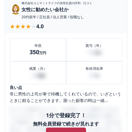
株式会社ユニマットライフ
の女性社員の評判・口コミ
女性に勧めたい会社か
20代前半
/
正社員
/
法人営業
/
役職なし
★★★★★
★★★★★
4.0
年収
賞与（年）
350
40
万円
万円
残業（月）
有休消化率
20
80
時間
%
良い点
常に男性の上司が車で待機してくれているので、いざという
ときに頼ることができます。困った顧客の時は一緒...
口コミを1投稿するごとに、30日間口コミの閲覧ができるよ
1分で登録完了！
うになります。SHEHUB(シーハブ)は、女性限定の企業口コ
ミの投稿サイトです。給与面・女性の働きやすさ・会社の評
無料会員登録で続きが見れます
判など、女性の転職は気にすべき点がたくさんあります。先