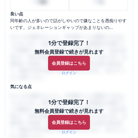
20
80
時間
%
良い点
同年齢の人が多いので話がしやいので嫌なことを愚痴りやす
いです。ジェネレーションギャップがあまりないの...
口コミを1投稿するごとに、30日間口コミの閲覧ができるよ
1分で登録完了！
うになります。SHEHUB(シーハブ)は、女性限定の企業口コ
ミの投稿サイトです。給与面・女性の働きやすさ・会社の評
無料会員登録で続きが見れます
判など、女性の転職は気にすべき点がたくさんあります。先
会員登録はこちら
輩社員（元社員）の口コミを通して、本当の会社の姿を知
り、将来の不安や現在の悩みを解消するために、ぜひサイト
ログイン
をご活用ください。
気になる点
口コミを1投稿するごとに、30日間口コミの閲覧ができるよ
1分で登録完了！
うになります。SHEHUB(シーハブ)は、女性限定の企業口コ
ミの投稿サイトです。給与面・女性の働きやすさ・会社の評
無料会員登録で続きが見れます
判など、女性の転職は気にすべき点がたくさんあります。先
会員登録はこちら
輩社員（元社員）の口コミを通して、本当の会社の姿を知
り、将来の不安や現在の悩みを解消するために、ぜひサイト
ログイン
をご活用ください。