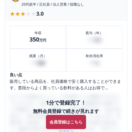
20代前半
/
正社員
/
法人営業
/
役職なし
★★★★★
★★★★★
3.0
年収
賞与（年）
350
40
万円
万円
残業（月）
有休消化率
20
80
時間
%
良い点
販売している商品を、社員価格で安く購入することができま
す。普段からよく買っている飲料がある人はお得で...
口コミを1投稿するごとに、30日間口コミの閲覧ができるよ
1分で登録完了！
うになります。SHEHUB(シーハブ)は、女性限定の企業口コ
ミの投稿サイトです。給与面・女性の働きやすさ・会社の評
無料会員登録で続きが見れます
判など、女性の転職は気にすべき点がたくさんあります。先
会員登録はこちら
輩社員（元社員）の口コミを通して、本当の会社の姿を知
り、将来の不安や現在の悩みを解消するために、ぜひサイト
ログイン