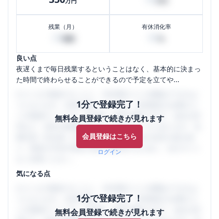
万円
万円
残業（月）
有休消化率
20
80
時間
%
良い点
夜遅くまで毎日残業するということはなく、基本的に決まっ
た時間で終わらせることができるので予定を立てや...
口コミを1投稿するごとに、30日間口コミの閲覧ができるよ
1分で登録完了！
うになります。SHEHUB(シーハブ)は、女性限定の企業口コ
ミの投稿サイトです。給与面・女性の働きやすさ・会社の評
無料会員登録で続きが見れます
判など、女性の転職は気にすべき点がたくさんあります。先
会員登録はこちら
輩社員（元社員）の口コミを通して、本当の会社の姿を知
り、将来の不安や現在の悩みを解消するために、ぜひサイト
ログイン
をご活用ください。
気になる点
口コミを1投稿するごとに、30日間口コミの閲覧ができるよ
1分で登録完了！
うになります。SHEHUB(シーハブ)は、女性限定の企業口コ
ミの投稿サイトです。給与面・女性の働きやすさ・会社の評
無料会員登録で続きが見れます