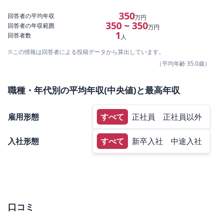
350
回答者の平均年収
万円
350 ~ 350
回答者の年収範囲
万円
1
回答者数
人
※この情報は回答者による投稿データから算出しています。
（平均年齢
35.0
歳）
職種・年代別の平均年収(中央値)と最高年収
雇用形態
すべて
正社員
正社員以外
入社形態
すべて
新卒入社
中途入社
口コミ