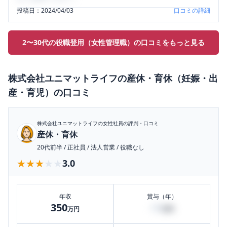
投稿日：
2024/04/03
口コミの詳細
2〜30代の役職登用（女性管理職）の口コミをもっと見る
株式会社ユニマットライフ
の
産休・育休（妊娠・出
産・育児）
の口コミ
株式会社ユニマットライフ
の女性社員の評判・口コミ
産休・育休
20代前半
/
正社員
/
法人営業
/
役職なし
★★★★★
★★★★★
3.0
年収
賞与（年）
350
40
万円
万円