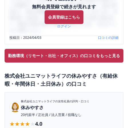
ミの投稿サイトです。給与面・女性の働きやすさ・会社の評
無料会員登録で続きが見れます
判など、女性の転職は気にすべき点がたくさんあります。先
会員登録はこちら
輩社員（元社員）の口コミを通して、本当の会社の姿を知
り、将来の不安や現在の悩みを解消するために、ぜひサイト
ログイン
をご活用ください。
投稿日：
2024/04/03
口コミの詳細
勤務環境（リモート・出社・オフィス）の口コミをもっと見る
株式会社ユニマットライフ
の
休みやすさ（有給休
暇・年間休日・土日休み）
の口コミ
株式会社ユニマットライフ
の女性社員の評判・口コミ
休みやすさ
20代前半
/
正社員
/
法人営業
/
役職なし
★★★★★
★★★★★
4.0