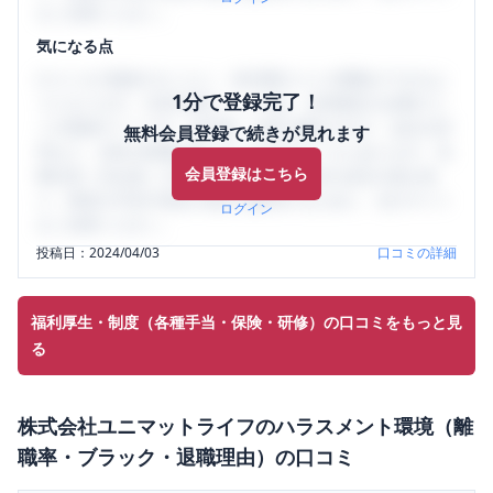
をご活用ください。
気になる点
口コミを1投稿するごとに、30日間口コミの閲覧ができるよ
1分で登録完了！
うになります。SHEHUB(シーハブ)は、女性限定の企業口コ
ミの投稿サイトです。給与面・女性の働きやすさ・会社の評
無料会員登録で続きが見れます
判など、女性の転職は気にすべき点がたくさんあります。先
会員登録はこちら
輩社員（元社員）の口コミを通して、本当の会社の姿を知
り、将来の不安や現在の悩みを解消するために、ぜひサイト
ログイン
をご活用ください。
投稿日：
2024/04/03
口コミの詳細
福利厚生・制度（各種手当・保険・研修）の口コミをもっと見
る
株式会社ユニマットライフ
の
ハラスメント環境（離
職率・ブラック・退職理由）
の口コミ