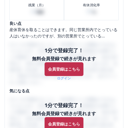
残業（月）
有休消化率
20
80
時間
%
良い点
産休育休を取ることはできます。同じ営業所内でとっている
人はいなかったのですが、別の営業所でとっている...
口コミを1投稿するごとに、30日間口コミの閲覧ができるよ
1分で登録完了！
うになります。SHEHUB(シーハブ)は、女性限定の企業口コ
ミの投稿サイトです。給与面・女性の働きやすさ・会社の評
無料会員登録で続きが見れます
判など、女性の転職は気にすべき点がたくさんあります。先
会員登録はこちら
輩社員（元社員）の口コミを通して、本当の会社の姿を知
り、将来の不安や現在の悩みを解消するために、ぜひサイト
ログイン
をご活用ください。
気になる点
口コミを1投稿するごとに、30日間口コミの閲覧ができるよ
1分で登録完了！
うになります。SHEHUB(シーハブ)は、女性限定の企業口コ
ミの投稿サイトです。給与面・女性の働きやすさ・会社の評
無料会員登録で続きが見れます
判など、女性の転職は気にすべき点がたくさんあります。先
会員登録はこちら
輩社員（元社員）の口コミを通して、本当の会社の姿を知