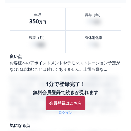
年収
賞与（年）
350
40
万円
万円
残業（月）
有休消化率
20
80
時間
%
良い点
お客様へのアポイントメントやデモンストレーション予定が
なければ休むことは難しくありません。上司も嫌な...
口コミを1投稿するごとに、30日間口コミの閲覧ができるよ
1分で登録完了！
うになります。SHEHUB(シーハブ)は、女性限定の企業口コ
ミの投稿サイトです。給与面・女性の働きやすさ・会社の評
無料会員登録で続きが見れます
判など、女性の転職は気にすべき点がたくさんあります。先
会員登録はこちら
輩社員（元社員）の口コミを通して、本当の会社の姿を知
り、将来の不安や現在の悩みを解消するために、ぜひサイト
ログイン
をご活用ください。
気になる点