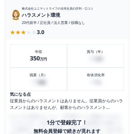
株式会社ユニマットライフ
の女性社員の評判・口コミ
ハラスメント環境
20代前半
/
正社員
/
法人営業
/
役職なし
★★★★★
★★★★★
3.0
年収
賞与（年）
350
40
万円
万円
残業（月）
有休消化率
20
80
時間
%
気になる点
従業員からのハラスメントはありません。従業員からのハラ
スメントはありませんが、顧客からのハラスメント...
口コミを1投稿するごとに、30日間口コミの閲覧ができるよ
1分で登録完了！
うになります。SHEHUB(シーハブ)は、女性限定の企業口コ
ミの投稿サイトです。給与面・女性の働きやすさ・会社の評
無料会員登録で続きが見れます