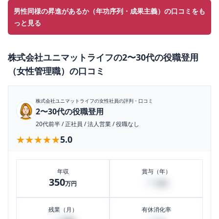
男性同様の昇進があるか（年功序列・成果主義）の口コミをも
っと見る
株式会社ユニマットライフ
の
2〜30代の役職登用
（女性管理職）
の口コミ
株式会社ユニマットライフ
の女性社員の評判・口コミ
2〜30代の役職登用
20代前半
/
正社員
/
法人営業
/
役職なし
★★★★★
★★★★★
5.0
年収
賞与（年）
350
40
万円
万円
残業（月）
有休消化率