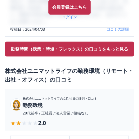
判など、女性の転職は気にすべき点がたくさんあります。先
会員登録はこちら
輩社員（元社員）の口コミを通して、本当の会社の姿を知
り、将来の不安や現在の悩みを解消するために、ぜひサイト
ログイン
をご活用ください。
投稿日：
2024/04/03
口コミの詳細
勤務時間（残業・時短・フレックス）の口コミをもっと見る
株式会社ユニマットライフ
の
勤務環境（リモート・
出社・オフィス）
の口コミ
株式会社ユニマットライフ
の女性社員の評判・口コミ
勤務環境
20代前半
/
正社員
/
法人営業
/
役職なし
★★★★★
★★★★★
2.0