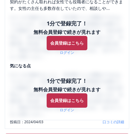
契約がたくさん取れれば女性でも役職者になることができま
す。女性の主任も多数存在していたので、相談しや...
口コミを1投稿するごとに、30日間口コミの閲覧ができるよ
1分で登録完了！
うになります。SHEHUB(シーハブ)は、女性限定の企業口コ
ミの投稿サイトです。給与面・女性の働きやすさ・会社の評
無料会員登録で続きが見れます
判など、女性の転職は気にすべき点がたくさんあります。先
会員登録はこちら
輩社員（元社員）の口コミを通して、本当の会社の姿を知
り、将来の不安や現在の悩みを解消するために、ぜひサイト
ログイン
をご活用ください。
気になる点
口コミを1投稿するごとに、30日間口コミの閲覧ができるよ
1分で登録完了！
うになります。SHEHUB(シーハブ)は、女性限定の企業口コ
ミの投稿サイトです。給与面・女性の働きやすさ・会社の評
無料会員登録で続きが見れます
判など、女性の転職は気にすべき点がたくさんあります。先
会員登録はこちら
輩社員（元社員）の口コミを通して、本当の会社の姿を知
り、将来の不安や現在の悩みを解消するために、ぜひサイト
ログイン
をご活用ください。
投稿日：
2024/04/03
口コミの詳細