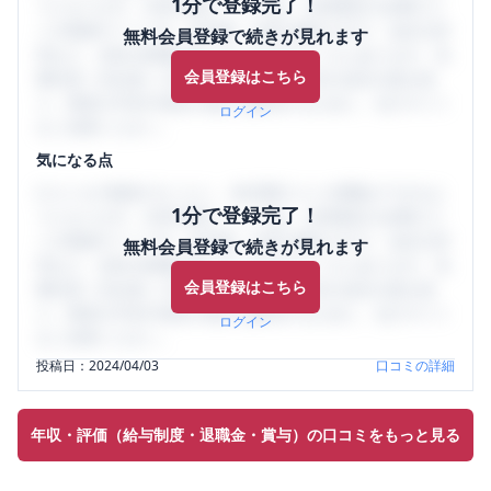
1分で登録完了！
うになります。SHEHUB(シーハブ)は、女性限定の企業口コ
ミの投稿サイトです。給与面・女性の働きやすさ・会社の評
無料会員登録で続きが見れます
判など、女性の転職は気にすべき点がたくさんあります。先
会員登録はこちら
輩社員（元社員）の口コミを通して、本当の会社の姿を知
り、将来の不安や現在の悩みを解消するために、ぜひサイト
ログイン
をご活用ください。
気になる点
口コミを1投稿するごとに、30日間口コミの閲覧ができるよ
1分で登録完了！
うになります。SHEHUB(シーハブ)は、女性限定の企業口コ
ミの投稿サイトです。給与面・女性の働きやすさ・会社の評
無料会員登録で続きが見れます
判など、女性の転職は気にすべき点がたくさんあります。先
会員登録はこちら
輩社員（元社員）の口コミを通して、本当の会社の姿を知
り、将来の不安や現在の悩みを解消するために、ぜひサイト
ログイン
をご活用ください。
投稿日：
2024/04/03
口コミの詳細
年収・評価（給与制度・退職金・賞与）の口コミをもっと見る