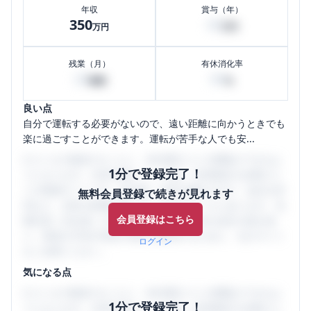
年収
賞与（年）
350
40
万円
万円
残業（月）
有休消化率
20
80
時間
%
良い点
自分で運転する必要がないので、遠い距離に向かうときでも
楽に過ごすことができます。運転が苦手な人でも安...
口コミを1投稿するごとに、30日間口コミの閲覧ができるよ
1分で登録完了！
うになります。SHEHUB(シーハブ)は、女性限定の企業口コ
ミの投稿サイトです。給与面・女性の働きやすさ・会社の評
無料会員登録で続きが見れます
判など、女性の転職は気にすべき点がたくさんあります。先
会員登録はこちら
輩社員（元社員）の口コミを通して、本当の会社の姿を知
り、将来の不安や現在の悩みを解消するために、ぜひサイト
ログイン
をご活用ください。
気になる点
口コミを1投稿するごとに、30日間口コミの閲覧ができるよ
1分で登録完了！
うになります。SHEHUB(シーハブ)は、女性限定の企業口コ