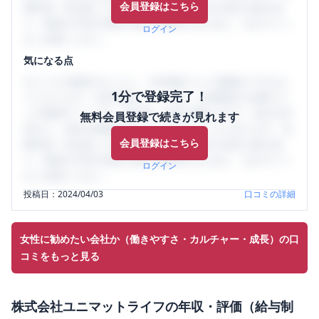
会員登録はこちら
輩社員（元社員）の口コミを通して、本当の会社の姿を知
り、将来の不安や現在の悩みを解消するために、ぜひサイト
ログイン
をご活用ください。
気になる点
口コミを1投稿するごとに、30日間口コミの閲覧ができるよ
1分で登録完了！
うになります。SHEHUB(シーハブ)は、女性限定の企業口コ
ミの投稿サイトです。給与面・女性の働きやすさ・会社の評
無料会員登録で続きが見れます
判など、女性の転職は気にすべき点がたくさんあります。先
会員登録はこちら
輩社員（元社員）の口コミを通して、本当の会社の姿を知
り、将来の不安や現在の悩みを解消するために、ぜひサイト
ログイン
をご活用ください。
投稿日：
2024/04/03
口コミの詳細
女性に勧めたい会社か（働きやすさ・カルチャー・成長）の口
コミをもっと見る
株式会社ユニマットライフ
の
年収・評価（給与制