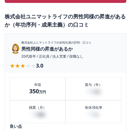
株式会社ユニマットライフ
の
男性同様の昇進がある
か（年功序列・成果主義）
の口コミ
株式会社ユニマットライフ
の女性社員の評判・口コミ
男性同様の昇進があるか
20代前半
/
正社員
/
法人営業
/
役職なし
★★★★★
★★★★★
3.0
年収
賞与（年）
350
40
万円
万円
残業（月）
有休消化率
20
80
時間
%
良い点