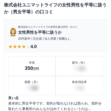
株式会社ユニマットライフ
の
女性男性を平等に扱う
か（男女平等）
の口コミ
株式会社ユニマットライフ
の女性社員の評判・口コミ
女性男性を平等に扱うか
20代前半
/
正社員
/
法人営業
/
役職なし
★★★★★
★★★★★
4.0
年収
賞与（年）
350
40
万円
万円
残業（月）
有休消化率
20
80
時間
%
良い点
基本的に男女平等です。契約が取れなければ怒られ、契約を
取れたら事務所のみんながほめてくれるというのは...