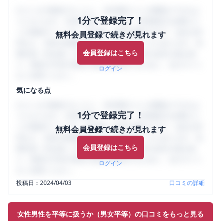
口コミを1投稿するごとに、30日間口コミの閲覧ができるよ
1分で登録完了！
うになります。SHEHUB(シーハブ)は、女性限定の企業口コ
ミの投稿サイトです。給与面・女性の働きやすさ・会社の評
無料会員登録で続きが見れます
判など、女性の転職は気にすべき点がたくさんあります。先
会員登録はこちら
輩社員（元社員）の口コミを通して、本当の会社の姿を知
り、将来の不安や現在の悩みを解消するために、ぜひサイト
ログイン
をご活用ください。
気になる点
口コミを1投稿するごとに、30日間口コミの閲覧ができるよ
1分で登録完了！
うになります。SHEHUB(シーハブ)は、女性限定の企業口コ
ミの投稿サイトです。給与面・女性の働きやすさ・会社の評
無料会員登録で続きが見れます
判など、女性の転職は気にすべき点がたくさんあります。先
会員登録はこちら
輩社員（元社員）の口コミを通して、本当の会社の姿を知
り、将来の不安や現在の悩みを解消するために、ぜひサイト
ログイン
をご活用ください。
投稿日：
2024/04/03
口コミの詳細
女性男性を平等に扱うか（男女平等）の口コミをもっと見る