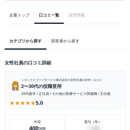
企業トップ
口コミ一覧
採用情報
カテゴリから探す
回答者から探す
女性社員の口コミ詳細
シダックスフードサービス株式会社
の女性社員の評判・口コミ
2〜30代の役職登用
20代後半
/
正社員
/
その他の医療サービス関連職
/
主任級
★★★★★
★★★★★
5.0
年収
賞与（年）
400
60
万円
万円