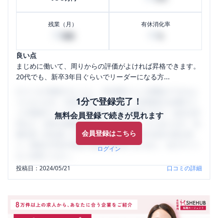
残業（月）
有休消化率
30
40
時間
%
良い点
まじめに働いて、周りからの評価がよければ昇格できます。
20代でも、新卒3年目ぐらいでリーダーになる方...
口コミを1投稿するごとに、30日間口コミの閲覧ができるよ
1分で登録完了！
うになります。SHEHUB(シーハブ)は、女性限定の企業口コ
ミの投稿サイトです。給与面・女性の働きやすさ・会社の評
無料会員登録で続きが見れます
判など、女性の転職は気にすべき点がたくさんあります。先
会員登録はこちら
輩社員（元社員）の口コミを通して、本当の会社の姿を知
り、将来の不安や現在の悩みを解消するために、ぜひサイト
ログイン
をご活用ください。
投稿日：
2024/05/21
口コミの詳細