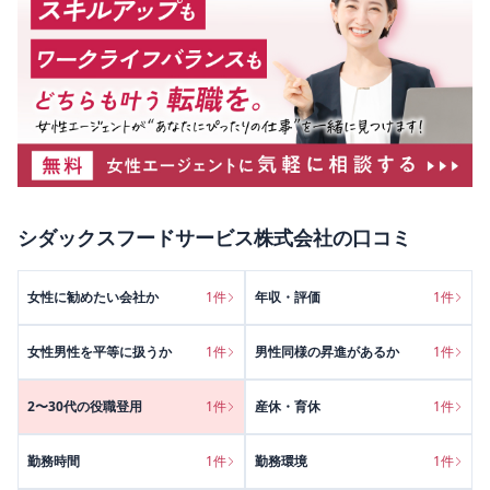
シダックスフードサービス株式会社
の口コミ
女性に勧めたい会社か
1
件
年収・評価
1
件
女性男性を平等に扱うか
1
件
男性同様の昇進があるか
1
件
2〜30代の役職登用
1
件
産休・育休
1
件
勤務時間
1
件
勤務環境
1
件