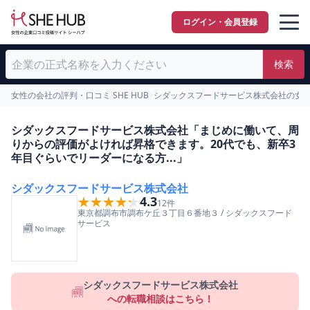
ログイン・会員登録
検索
女性の会社の評判・口コミ SHE HUB
>
シダックスフードサービス株式会社の女
シダックスフードサービス株式会社「まじめに働いて、周
りからの評価がよければ昇格できます。20代でも、新卒3
年目ぐらいでリーダーになる方...」
シダックスフードサービス株式会社
★★★★★
★★★★★
4.3
12
件
東京都
調布市
調布ケ丘３丁目６番地３
/
シダックスフード
サービス
シダックスフードサービス株式会社
への転職相談はこちら！