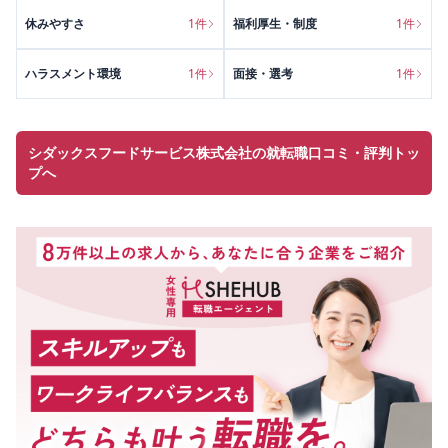
休みやすさ
1
件
福利厚生・制度
1
件
ハラスメント環境
1
件
面接・選考
1
件
シダックスフードサービス株式会社の就転職口コミ・評判トッ
プへ